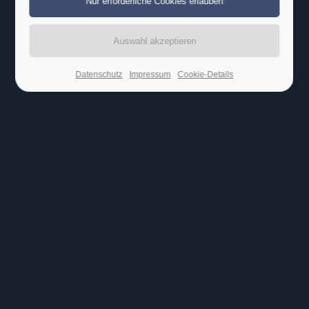
Lorem ipsum dolor sit amet:
24h
/ 365days
Datenschutz
Impressum
Cookie-Details
We offer support for our customers
Mon - Fri 8:00am - 5:00pm
(GMT +1)
Get in touch
Cybersteel Inc.
376-293 City Road, Suite 600
San Francisco, CA 94102
Have any questions?