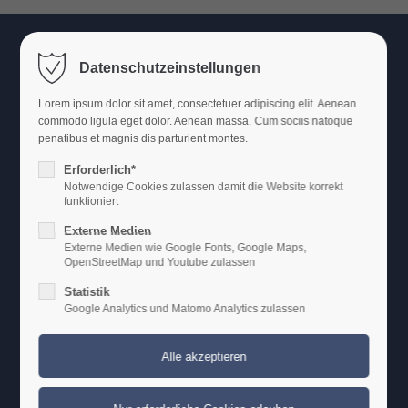
THAT'S ENTERTAINMENT
LOGIN
Datenschutzeinstellungen
Benutzername
Lorem ipsum dolor sit amet, consectetuer adipiscing elit. Aenean
commodo ligula eget dolor. Aenean massa. Cum sociis natoque
penatibus et magnis dis parturient montes.
Erforderlich*
Passwort
Notwendige Cookies zulassen damit die Website korrekt
funktioniert
Externe Medien
Externe Medien wie Google Fonts, Google Maps,
OpenStreetMap und Youtube zulassen
Anmelden
Statistik
Google Analytics und Matomo Analytics zulassen
Register
|
Lost your password?
Support