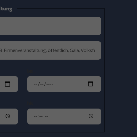
ltung
bis …
bis …