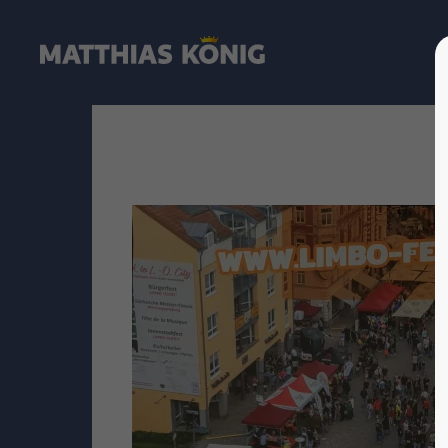
LOGIN
Sup
Benutzername
Lorem i
2
Passwort
Anmelden
We offe
Register
|
Lost your password?
Mon - 
+1)