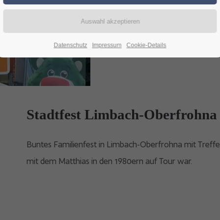
Datenschutz
Impressum
Cookie-Details
Stadtfest Limbach-Oberfrohna
Buntes Familienfest in Limbach-Oberfrohna mit Treffe
mit dem Matthias in den 1980ern auf Tour war.